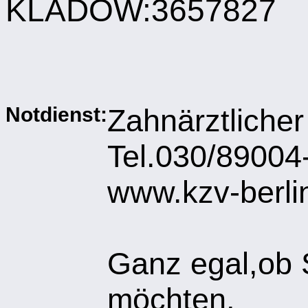
KLADOW:3657827
Notdienst:
Zahnärztlicher
Tel.030/89004
www.kzv-berli
Ganz egal,ob 
möchten,