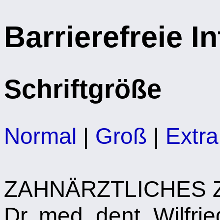
Barrierefreie I
Schriftgröße
Normal
|
Groß
|
Extr
ZAHNÄRZTLICHES
Dr. med. dent. Wilfri