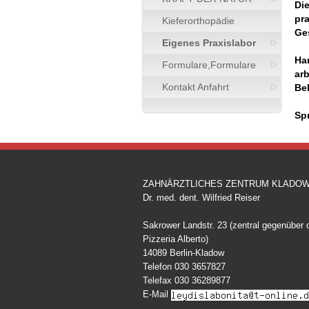
Die
pr
Kieferorthopädie
Ge
Eigenes Praxislabor
Ha
Formulare,Formulare
ar
Kontakt Anfahrt
Be
Sp
ZAHNÄRZTLICHES ZENTRUM KLADO
Dr. med. dent. Wilfried Reiser
Sakrower Landstr. 23 (zentral gegenüber 
Pizzeria Alberto)
14089 Berlin-Kladow
Telefon 030 3657827
Telefax 030 36289877
E-Mail