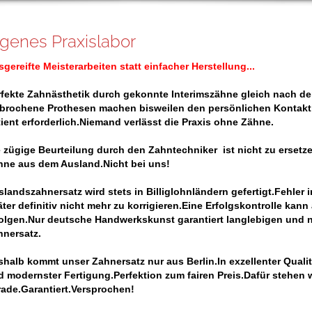
igenes Praxislabor
gereifte Meisterarbeiten statt einfacher Herstellung...
rfekte Zahnästhetik durch gekonnte Interimszähne gleich nach de
rbrochene Prothesen machen bisweilen den persönlichen Kontak
tient erforderlich.Niemand verlässt die Praxis ohne Zähne.
e zügige Beurteilung durch den Zahntechniker ist nicht zu ersetz
hne aus dem Ausland.Nicht bei uns!
landszahnersatz wird stets in Billiglohnländern gefertigt.Fehler
ter definitiv nicht mehr zu korrigieren.Eine Erfolgskontrolle kann
folgen.Nur deutsche Handwerkskunst garantiert langlebigen und n
hnersatz.
halb kommt unser Zahnersatz nur aus Berlin.In exzellenter Qualit
d modernster Fertigung.Perfektion zum fairen Preis.Dafür stehen 
rade.Garantiert.Versprochen!