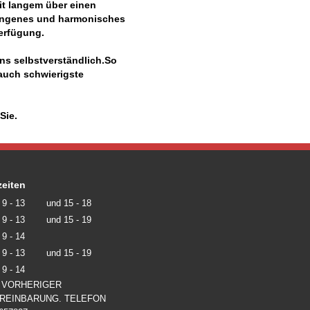
it langem über einen
ungenes und harmonisches
Verfügung.
ns selbstverständlich.So
 auch schwierigste
Sie.
eiten
9 - 13
und
15 - 18
9 - 13
und
15 - 19
9 - 14
9 - 13
und
15 - 19
9 - 14
 VORHERIGER
REINBARUNG. TELEFON