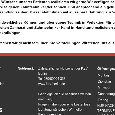
 Wünsche unserer Patienten realisieren wir gerne.Wir verfügen se
axiseigenen Zahntechniker,der
schnell und ansprechend ein gel
samtbild zaubert.
Dieser steht ihnen mit all seiner Erfahrung zur 
ndwerkliches Können und überlegene Technik in Perfektion.
Für u
beiten Zahnarzt und Zahntechniker Hand in Hand ,und realisieren
handlungen.
rechen wir gemeinsam über Ihre Vorstellungen.Wir freuen uns auf 
W
Notdienst:
Zahnärztlicher Notdienst der KZV
Öffnungsz
Berlin
Montag
Tel.030/89004-333
Dienstag
der
www.kzv-berlin.de
Mittwoch
Donnerstag
Ganz egal,ob Sie behandelt werden
möchten,
Freitag
Fragen haben oder eine kostenlose
NUR NACH
Beratung wünschen:Wir helfen
TERMINVE
Ihnen gerne weiter -