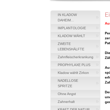
E
IN KLADOW
DAHEIM...
Aus
IMPLANTOLOGIE
Pe
KLADOW WÄHLT
ze
Pa
ZWEITE
LEBENSHÄLFTE
Di
Zahnfleischerkrankung
Zä
PROPHYLAXE PLUS
Aus
spä
Kladow wählt Zirkon
er
NADELLOSE
Za
SPRITZE
Des
Ohne Angst
un
Zahnerhalt
ge
KRAFT DER NATUR