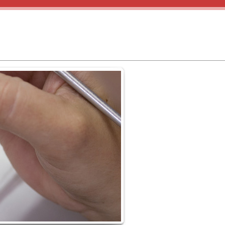
Telefon 030 3657827
er Pizzeria Alberto) · 14089 Berlin-Kladow