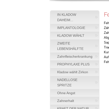
F
IN KLADOW
DAHEIM...
Feh
IMPLANTOLOGIE
Zäh
Zah
KLADOW WÄHLT
Ali
Sap
ZWEITE
Tra
LEBENSHÄLFTE
Kun
Zahnfleischerkrankung
Auf
Feh
PROPHYLAXE PLUS
Kladow wählt Zirkon
NADELLOSE
SPRITZE
Ohne Angst
Zahnerhalt
KRAFT DER NATUR