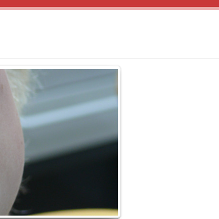
Telefon 030 3657827
er Pizzeria Alberto) · 14089 Berlin-Kladow