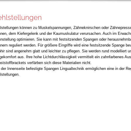
ehlstellungen
lstellungen können zu Muskelspannungen, Zähneknirschen oder Zähnepresse
nen, dem Kiefergelenk und der Kaumuskulatur verursachen. Auch im Erwachse
nstellung optimieren. Sie kann mit festsitzenden Spangen oder herausnehm
gnern reguliert werden. Für größere Eingriffe wird eine festsitzende Spange b
hir sind angenehm glatt und leichter zu pflegen. Sie werden rund modelliert 
gekomfort aus. Ihre hohe Lichtdurchlässigkeit vermittelt ein zahnfarbenes A
ststoffbrackets verfärben sich diese Materialien nicht.
 der Innenseite befestigte Spangen Lingualtechnik ermöglichen eine in der Re
lstellungen.