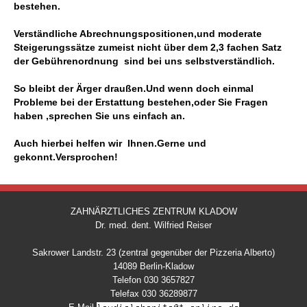
bestehen.
Verständliche Abrechnungspositionen,und moderate
Steigerungssätze zumeist nicht über dem 2,3 fachen Satz
der
Gebührenordnung
sind bei uns selbstverständlich.
So bleibt der Ärger draußen.Und wenn doch einmal
Probleme bei der Erstattung bestehen,oder Sie Fragen
haben ,sprechen Sie
uns einfach an.
Auch hierbei helfen wir Ihnen.Gerne und
gekonnt.Versprochen!
ZAHNÄRZTLICHES ZENTRUM KLADOW
Dr. med. dent. Wilfried Reiser
Sakrower Landstr. 23 (zentral gegenüber der Pizzeria Alberto)
14089 Berlin-Kladow
Telefon 030 3657827
Telefax 030 36289877